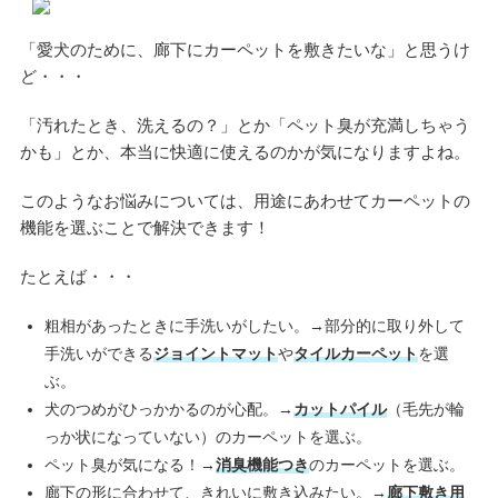
「愛犬のために、廊下にカーペットを敷きたいな」と思うけ
ど・・・
「汚れたとき、洗えるの？」とか「ペット臭が充満しちゃう
かも」とか、本当に快適に使えるのかが気になりますよね。
このようなお悩みについては、用途にあわせてカーペットの
機能を選ぶことで解決できます！
たとえば・・・
粗相があったときに手洗いがしたい。→部分的に取り外して
手洗いができる
ジョイントマット
や
タイルカーペット
を選
ぶ。
犬のつめがひっかかるのが心配。→
カットパイル
（毛先が輪
っか状になっていない）のカーペットを選ぶ。
ペット臭が気になる！→
消臭機能つき
のカーペットを選ぶ。
廊下の形に合わせて、きれいに敷き込みたい。→
廊下敷き用