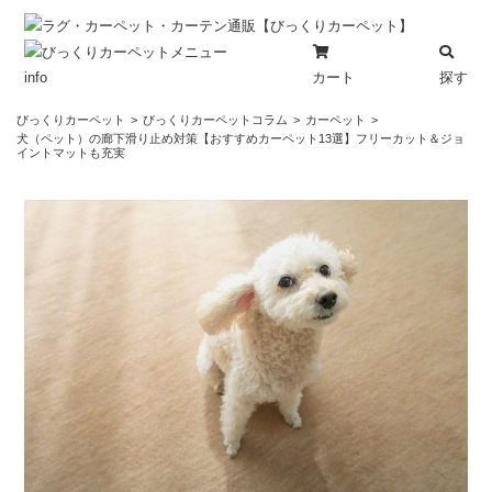
カート
探す
info
コ
びっくりカーペット
びっくりカーペットコラム
カーペット
ン
犬（ペット）の廊下滑り止め対策【おすすめカーペット13選】フリーカット＆ジョ
イントマットも充実
テ
ン
ツ
へ
ス
キ
ッ
プ