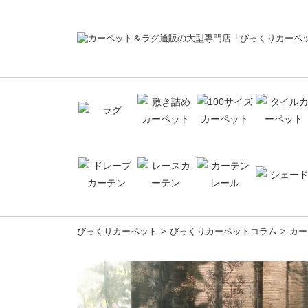
コ
びっくりカーペット
びっくりカーペットコラム
カー
ン
テ
ン
ツ
へ