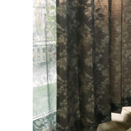
ス
キ
ッ
プ