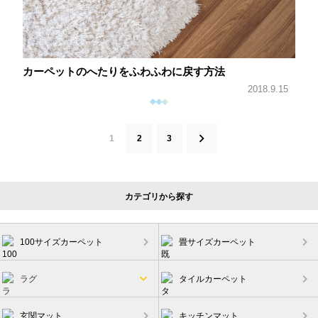
カーペットのへたりをふわふわに戻す方法
2018.9.15
1
2
3
投
カテゴリから探す
稿
の
ペ
100サイズカーペット
畳サイズカーペット
ー
ジ
ラグ
タイルカーペット
送
り
玄関マット
キッチンマット