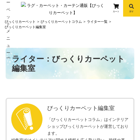
カート
探す
コ
びっくりカーペット
びっくりカーペットコラム
ライター一覧
ン
びっくりカーペット編集室
テ
ン
ツ
へ
ライター：びっくりカーペット
info
ス
編集室
キ
ッ
プ
びっくりカーペット編集室
「びっくりカーペットコラム」はインテリア
ショップびっくりカーペットが運営しており
ます。