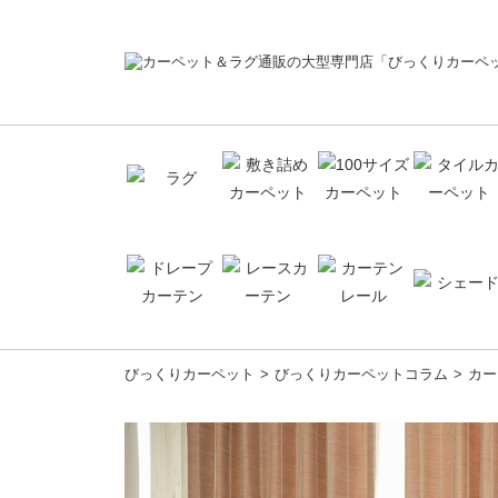
コ
びっくりカーペット
びっくりカーペットコラム
カー
ン
テ
ン
ツ
へ