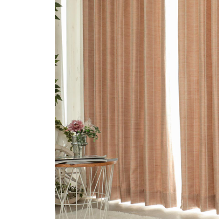
ス
キ
ッ
プ