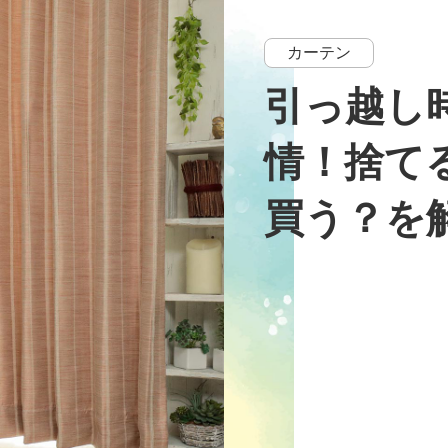
カーテン
引っ越し
情！捨て
買う？を