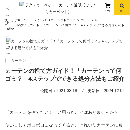
カート
探す
コ
びっくりカーペット
びっくりカーペットコラム
カーテン
ン
カーテンの捨て方ガイド！「カーテンって何ゴミ？」4ステップでできる処分方法も
ご紹介
テ
ン
ツ
へ
info
ス
カーテン
キ
カーテンの捨て方ガイド！「カーテンって何
ッ
ゴミ？」4ステップでできる処分方法もご紹介
プ
公開日：2021.03.18
更新日：2024.12.02
「カーテンを捨てたい！」と思ったことはありませんか？
使い古してボロボロになってくると、きれいなカーテンに買