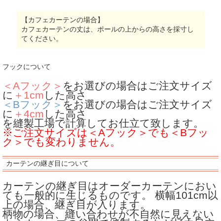
【カフェカーテンの場合】
カフェカーテンの丈は、ポールの上からの高さを採寸し
てください。
フックについて
＜Aフック＞
をお選びの場合はご注文サイズ
に
＋1cm
した高さ
＜Bフック＞
をお選びの場合はご注文サイズ
に
＋4cm
した高さ
を縫製工場で計算してお仕立て致します。
※ご注文サイズは＜Aフック＞でも＜Bフッ
ク＞でも変わりません。
カーテンの継ぎ目について
カーテンの継ぎ目はオーダーカーテンにおい
ても一般的に生じるものです。
横幅101cm以
上の場合、継ぎ目が入ります。
柄物の場合、縫い合わせが不自然に見えない