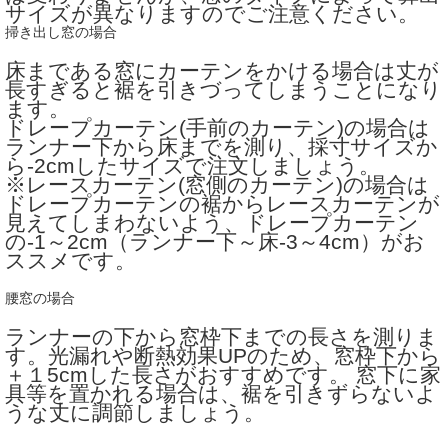
サイズが異なりますのでご注意ください。
掃き出し窓の場合
床まである窓にカーテンをかける場合は丈が
長すぎると裾を引きづってしまうことになり
ます。
ドレープカーテン(手前のカーテン)の場合は
ランナー下から床までを測り、採寸サイズか
ら-2cmしたサイズで注文しましょう。
※レースカーテン(窓側のカーテン)の場合は
ドレープカーテンの裾からレースカーテンが
見えてしまわないよう、ドレープカーテン
の-1～2cm（ランナー下～床-3～4cm）がお
ススメです。
腰窓の場合
ランナーの下から窓枠下までの長さを測りま
す。光漏れや断熱効果UPのため、窓枠下から
＋１5cmした長さがおすすめです。 窓下に家
具等を置かれる場合は、裾を引きずらないよ
うな丈に調節しましょう。