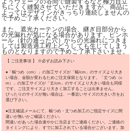
ようウェーブの谷間で縫製するなど極力目立
ちにくく縫製させていただきますが、商品に
よってはデザインがきっちり連続しませんの
で予めご了承ください。
また、遮光カーテンの場合、継ぎ目部分から
の光漏れが気になる場合があります。ピンホ
ール（針の通った穴）からの光漏れにつきま
しては製造過工程上どうしても生じてしまう
ものとなりますので予めご了承下さいませ。
【 ご注意事項 】 ※必ずお読み下さい
●「幅つめ（cm）」の加工サイズが「幅/cm」のサイズより大き
い場合、金額が変わるためご注文保留となります。「丈つめ（c
m）」の加工サイズが「丈/cm」のサイズより大きい場合も同様
です。ご注文サイズより大きく加工することは出来ません。
ぴったりのサイズが無い場合は、一番近いサイズの大きい方をお
選び下さい。
●注文確認メールにて、幅つめ・丈つめ加工のご指定サイズに間
違いが無いかご確認ください。
間違いがあった場合速やかに当店までご連絡ください。ご連絡の
タイミングにより、すでに加工されている場合がございます。加