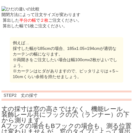
開閉方法によって注文サイズが変わります
算出した
半分の幅
で
２枚
ご注文ください。
算出した幅で1枚ご注文ください。
例えば…
採寸した幅が185cmの場合、185x1.05=194cmが適切な
カーテンの幅になります。
※両開きをご注文したい場合は幅100cmx2枚がよいでし
ょう。
※カーテンはヒダがありますので、ピッタリよりは＋5～
10cmくらい余裕を持たせましょう。
STEP2 丈の採寸
丈の採寸は窓の高さではなく、機能レール、
装飾レール共にフックの穴（ランナー）の下
から測ります。
Aフックの場合もBフックの場合も、測る位置
は変わりませんが、窓のタイプによって算出