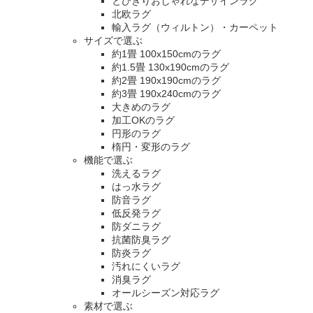
とびきりおしゃれなデザインラグ
北欧ラグ
輸入ラグ（ウィルトン）・カーペット
サイズで選ぶ
約1畳 100x150cmのラグ
約1.5畳 130x190cmのラグ
約2畳 190x190cmのラグ
約3畳 190x240cmのラグ
大きめのラグ
加工OKのラグ
円形のラグ
楕円・変形のラグ
機能で選ぶ
洗えるラグ
はっ水ラグ
防音ラグ
低反発ラグ
防ダニラグ
抗菌防臭ラグ
防炎ラグ
汚れにくいラグ
消臭ラグ
オールシーズン対応ラグ
素材で選ぶ