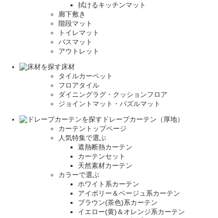
拭けるキッチンマット
廊下敷き
階段マット
トイレマット
バスマット
アウトレット
床材
タイルカーペット
フロアタイル
ダイニングラグ・クッションフロア
ジョイントマット・パズルマット
ドレープカーテン（厚地）
カーテントップページ
人気特集で選ぶ
遮熱断熱カーテン
カーテンセット
天然素材カーテン
カラーで選ぶ
ホワイト系カーテン
アイボリー＆ベージュ系カーテン
ブラウン(茶色)系カーテン
イエロー(黄)＆オレンジ系カーテン