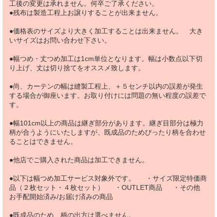
工後の変更は承れません。何卒ご了承ください。
●残布は製造工程上お譲りすることが出来ません。
●価格表のサイズより大きく加工することは出来ません。 大き
いサイズはお問い合わせ下さい。
●幅つめ・丈つめ加工は1cm単位となります。幅は小数点以下切
り上げ、丈は切り捨てをオススメ致します。
●尚、カーテンの幅は縫製工程上、＋５センチ以内の誤差が発生
する場合が御座います。お取り付けには問題の無い程度の誤差で
す。
●幅101cm以上の商品は継ぎ部分があります。継ぎ目部分は極力
柄が合うようにいたしますが、既成品のためぴったり柄を合わせ
ることはできません。
●他店でご購入された商品は加工できません。
●以下は幅つめ加工サービス対象外です。 ・サイズ限定特価商
品（２枚セット・４枚セット） ・OUTLET商品 ・その他
お手配開始済み/お届け済みの商品
●既成品のため、柄の出方は選べません。