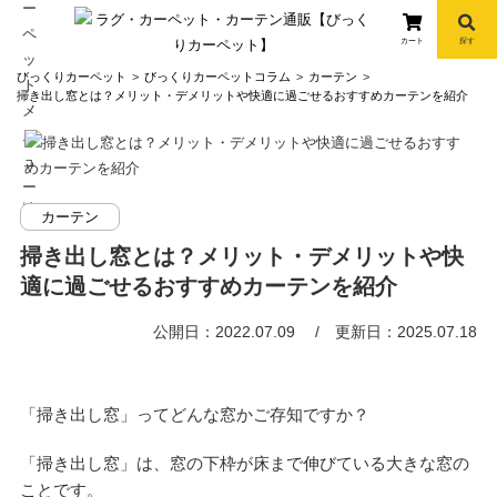
カート
探す
コ
びっくりカーペット
びっくりカーペットコラム
カーテン
ン
掃き出し窓とは？メリット・デメリットや快適に過ごせるおすすめカーテンを紹介
テ
ン
ツ
へ
info
カーテン
ス
キ
掃き出し窓とは？メリット・デメリットや快
ッ
適に過ごせるおすすめカーテンを紹介
プ
公開日：2022.07.09
更新日：2025.07.18
「掃き出し窓」ってどんな窓かご存知ですか？
「掃き出し窓」は、窓の下枠が床まで伸びている大きな窓の
ことです。