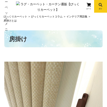
カート
探す
コ
びっくりカーペット
びっくりカーペットコラム
インテリア用語集
ン
房掛けとは
テ
ン
ツ
房掛け
へ
info
ス
キ
ッ
プ