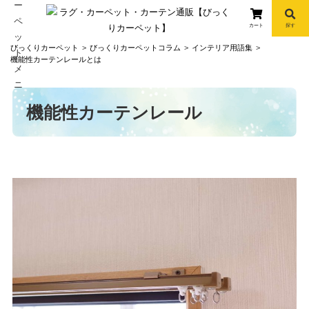
カート
探す
コ
びっくりカーペット
びっくりカーペットコラム
インテリア用語集
ン
機能性カーテンレールとは
テ
ン
ツ
機能性カーテンレール
へ
info
ス
キ
ッ
プ