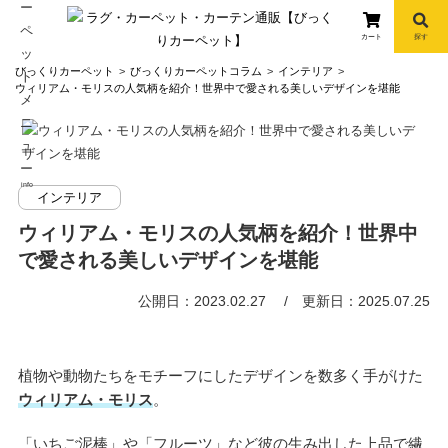
コ
ン
カート
探す
テ
びっくりカーペット
びっくりカーペットコラム
インテリア
ン
ウィリアム・モリスの人気柄を紹介！世界中で愛される美しいデザインを堪能
ツ
へ
ス
キ
info
ッ
インテリア
プ
ウィリアム・モリスの人気柄を紹介！世界中
で愛される美しいデザインを堪能
公開日：2023.02.27
更新日：2025.07.25
植物や動物たちをモチーフにしたデザインを数多く手がけた
ウィリアム・モリス
。
「いちご泥棒」や「フルーツ」など彼の生み出した上品で繊