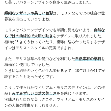
た美しいパターンデザインを数多く生み出しました。
繊細なデザインや美しい色彩
は、モリスならではの独自の世
界観を演出していますよね。
モリスはパターンデザインでも単調に見えないよう、
自然な
らではの曲線的で大胆な動き
をデザインに取り入れました。
植物が大きくうねっていたり、複雑に絡み合ったりするデザ
インはモリス・スタイルの定番ですよね。
また、モリスは草木や昆虫などを利用した
自然素材の染料
を
積極的に使用していました。
ときには納得のいく色が生み出せるまで、10年以上かけて実
験することもあったそうです。
こうして作られたウィリアム・モリスのデザインは、どの作
品も
みずみずしい自然の美しさ
をを感じさせます。
洗練された自然な美しさこそ、ウィリアム・モリスのデザイ
ンの人気の理由かもしれません。