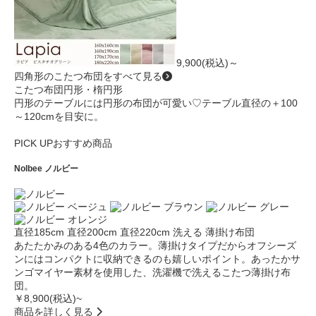
9,900(税込)～
四角形のこたつ布団をすべて見る
こたつ布団
円形・楕円形
円形のテーブルには円形の布団が可愛い♡テーブル直径の＋100
～120cmを目安に。
PICK UP
おすすめ商品
Nolbee
ノルビー
直径185cm
直径200cm
直径220cm
洗える
薄掛け布団
あたたかみのある4色のカラー。薄掛けタイプだからオフシーズ
ンにはコンパクトに収納できるのも嬉しいポイント。あったかサ
ンゴマイヤー素材を使用した、洗濯機で洗えるこたつ薄掛け布
団。
￥8,900(税込)~
商品を詳しく見る