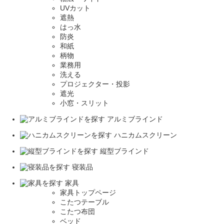
UVカット
遮熱
はっ水
防炎
和紙
柄物
業務用
洗える
プロジェクター・投影
遮光
小窓・スリット
アルミブラインド
ハニカムスクリーン
縦型ブラインド
寝装品
家具
家具トップページ
こたつテーブル
こたつ布団
ベッド