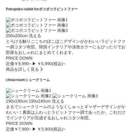
Pokopoko rabbit fur
ポコポコラビットファー
200x200cm
洗える
とろける触りごこちのぽこぽこデザインがかわいいラビットファ
ー調コタツ布団。韓国インテリアや淡色カラーにもぴったりでお
部屋をおしゃれにまとめてくれます。
PRICE DOWN
定価￥9,990~
▶ ￥5,990(税込)~
商品を詳しく見る
choucream
シュークリーム
190x190cm
190x240cm
洗える
まるでシュークリームのようなくしゅっとギャザーデザインがか
わいい！裏面はふわっとラビットファー調であったか。これだけ
でインテリアが完成するおしゃれコタツ布団。
PRICE DOWN
定価￥7,900~
▶ ￥3,900(税込)~