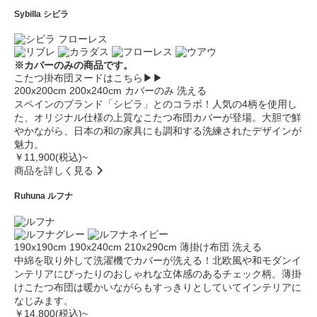
Sybilla
シビラ
※カバーのみの商品です。
こたつ掛布団ヌードはこちら▶▶
200x200cm
200x240cm
カバーのみ
洗える
スペインのブランド「シビラ」とのコラボ！人気の4柄を使用し
た、オリジナル仕様の上質なこたつ布団カバーが登場。大胆で鮮
やかながら、日本の和の家具にも調和する洗練されたデザインが
魅力。
￥11,900(税込)~
商品を詳しく見る
Ruhuna
ルフナ
190x190cm
190x240cm
210x290cm
薄掛け布団
洗える
中綿を取り外して洗濯機でカバーが洗える！北欧風や和モダンイ
ンテリアにぴったりのおしゃれな立体感のあるチェック柄。薄掛
けこたつ布団は暖かいながらもすっきりとしていてインテリアに
なじみます。
￥14,800(税込)~