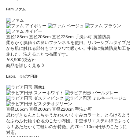
Fam
ファム
直径185cm
直径205cm
直径225cm
手洗い可
抗菌防臭
柔らかく肌触りの良いフランネルを使用。リバーシブルタイプだ
から肌に触れる部分もフワフワで暖かい。中綿に抗菌防臭加工を
施した、洗えるこたつ布団です。
￥8,900(税込)~
商品を詳しく見る
Lapia
ラピア円形
直径185cm
直径200cm
直径220cm
手洗い可
思わずきゅんとしちゃうかわいいくすみカラーと、とろけるよう
なふわふわ触り心地のこたつ布団。中空ポリエステル綿でふっく
ら！あたたかくて軽いのが特徴。約70～110cm円形のこたつに
対応。