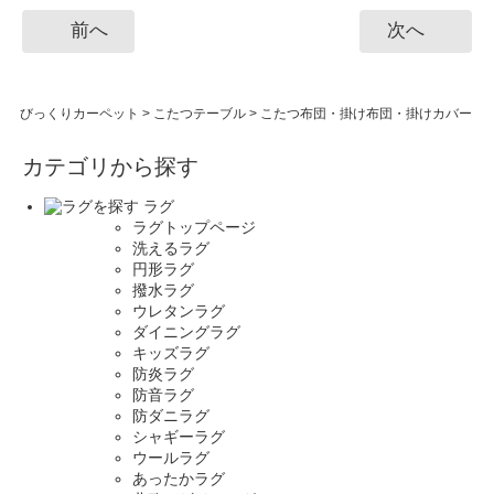
前へ
次へ
びっくりカーペット
>
こたつテーブル
>
こたつ布団・掛け布団・掛けカバー
カテゴリから探す
ラグ
ラグトップページ
洗えるラグ
円形ラグ
撥水ラグ
ウレタンラグ
ダイニングラグ
キッズラグ
防炎ラグ
防音ラグ
防ダニラグ
シャギーラグ
ウールラグ
あったかラグ