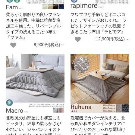
柔らかく肌触りの良いフラン
フワフワな手触りとポコポコ
ネルを使用。中綿に抗菌防臭
したデザインがおしゃれ。 ラ
加工を施した、リバーシブル
ビットファータッチの洗濯で
タイプの洗えるこたつ布団
きるこたつ布団『ラピモア』
『ファム』
12,900円(税込)～
8,900円(税込)～
北欧風のお部屋にも和室にも
洗濯機でカバーが洗える。北
ピッタリ。綿糸の柔らかさが
欧風や和モダンインテリアに
心地いい、ジャパンテイスト
ぴったりのおしゃれな薄掛け
のおしゃれなこたつ布団『マ
こたつ布団『ルフナ』