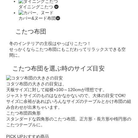
ダイニングこたつ
カバー&ヌード布団
こたつ布団
冬のインテリアの主役はやっぱりこたつ！
せっかくならこたつ布団にもこだわってリラックスできる空
間に。
こたつ布団を選ぶ時のサイズ目安
コタツ布団の大きさの目安は、
天板サイズに対して縦横+100～120cm
が理想です。
ジャストサイズのものはなかなかないので、
大体の目安でOK!
サイズに余裕があればいろんなサイズのテーブルとかけ布団の組
み合わせが出来ちゃいます。
こたつ布団
四角形
スタンダードな四角形のこたつ布団。正方形・長方形や楕円形の
こたつテーブルに。
PICK UP
おすすめ商品