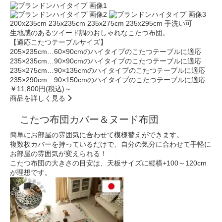
200x235cm
235x235cm
235x275cm
235x295cm
手洗い可
生地感のあるツイード調のおしゃれなこたつ布団。
【適応こたつテーブルサイズ】
205×235cm…60×90cmのハイタイプのこたつテーブルに適応
235×235cm…90×90cmのハイタイプのこたつテーブルに適応
235×275cm…90×135cmのハイタイプのこたつテーブルに適応
235×290cm…90×150cmのハイタイプのこたつテーブルに適応
￥11,800円(税込)～
商品を詳しく見る
こたつ布団カバー＆ヌード布団
簡単にお部屋の雰囲気に合わせて模様替えができます。
複数枚カバーを持っているだけで、自分の気分に合わせて手軽に
お部屋の雰囲気が変えられる！
こたつ布団の大きさの目安は、天板サイズに
縦横+100～120cm
が理想です。