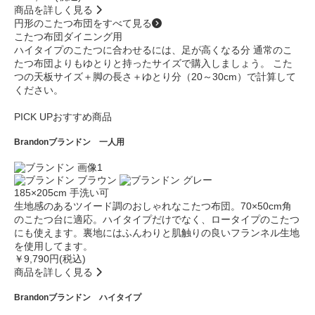
商品を詳しく見る
円形のこたつ布団をすべて見る
こたつ布団
ダイニング用
ハイタイプのこたつに合わせるには、足が高くなる分 通常のこ
たつ布団よりもゆとりと持ったサイズで購入しましょう。 こた
つの天板サイズ＋脚の長さ＋ゆとり分（20～30cm）で計算して
ください。
PICK UP
おすすめ商品
Brandon
ブランドン 一人用
185×205cm
手洗い可
生地感のあるツイード調のおしゃれなこたつ布団。70×50cm角
のこたつ台に適応。ハイタイプだけでなく、ロータイプのこたつ
にも使えます。裏地にはふんわりと肌触りの良いフランネル生地
を使用してます。
￥9,790円(税込)
商品を詳しく見る
Brandon
ブランドン ハイタイプ