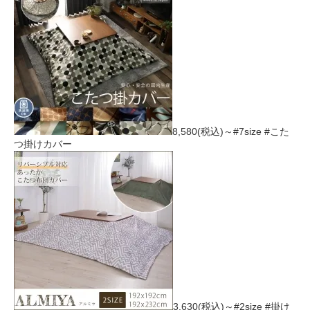
8,580(税込)～
#7size #こた
つ掛けカバー
3,630(税込)～
#2size #掛け