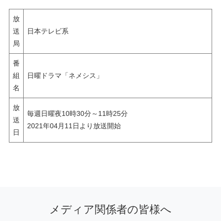
放
送
日本テレビ系
局
番
組
日曜ドラマ「ネメシス」
名
放
毎週日曜夜10時30分～11時25分
送
2021年04月11日より放送開始
日
メディア関係者の皆様へ