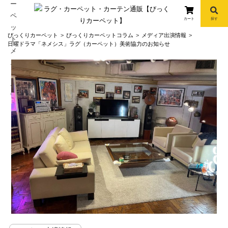
カート
探す
コ
びっくりカーペット
びっくりカーペットコラム
メディア出演情報
ン
日曜ドラマ「ネメシス」ラグ（カーペット）美術協力のお知らせ
テ
ン
ツ
へ
info
ス
キ
ッ
プ