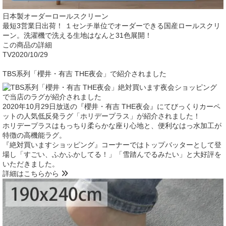
日本製オーダーロールスクリーン
最短3営業日出荷！ １センチ単位でオーダーできる国産ロールスクリ
ーン。洗濯機で洗える生地はなんと31色展開！
この商品の詳細
TV
2020/10/29
TBS系列「櫻井・有吉 THE夜会」で紹介されました
2020年10月29日放送の『櫻井・有吉 THE夜会』にてびっくりカーペ
ットの人気低反発ラグ「ホリデープラス」が紹介されました！
ホリデープラスはもっちり柔らかな座り心地と、便利なはっ水加工が
特徴の高機能ラグ。
『絶対買いますショッピング』コーナーではトップバッターとして登
場し「すごい、ふかふかしてる！」「雪踏んでるみたい」と大好評を
いただきました。
詳細はこちらから