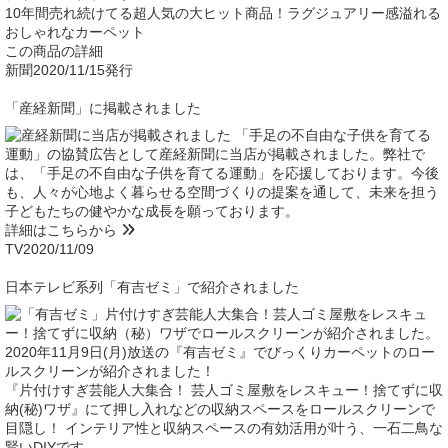
10年間売れ続けてる超人気の大ヒット商品！ラグジュアリー感溢れる
おしゃれなカーペット
この商品の詳細
新聞
2020/11/15発行
「産経新聞」に掲載されました
「手足の不自由な子供を育てる
運動」の協賛広告として産経新聞に当店が掲載されました。弊社で
は、「手足の不自由な子供を育てる運動」を応援しております。今後
も、人々が心地よく暮らせる空間づくりの提案を通して、未来を担う
子どもたちの健やかな成長を願っております。
詳細はこちらから
TV
2020/11/09
日本テレビ系列「有吉ゼミ」で紹介されました
2020年11月9日(月)放送の『有吉ゼミ』でびっくりカーペットのロー
ルスクリーンが紹介されました！
『片付けすぎ芸能人大集合！ 芸人ゴミ屋敷をレスキュー！捨てずに収
納(秘)ワザ』にて押し入れなどの収納スペースをロールスクリーンで
目隠し！ インテリア性と収納スペースの有効活用が叶う、一石二鳥な
賢いDIYです。