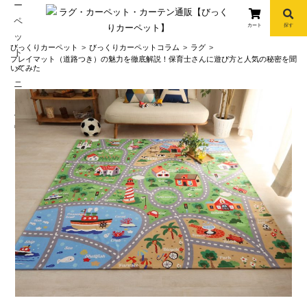
カート
探す
コ
びっくりカーペット
びっくりカーペットコラム
ラグ
ン
プレイマット（道路つき）の魅力を徹底解説！保育士さんに遊び方と人気の秘密を聞
いてみた
テ
ン
ツ
へ
info
ス
キ
ッ
プ