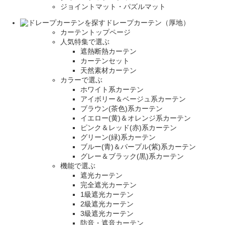
ジョイントマット・パズルマット
ドレープカーテン（厚地）
カーテントップページ
人気特集で選ぶ
遮熱断熱カーテン
カーテンセット
天然素材カーテン
カラーで選ぶ
ホワイト系カーテン
アイボリー＆ベージュ系カーテン
ブラウン(茶色)系カーテン
イエロー(黄)＆オレンジ系カーテン
ピンク＆レッド(赤)系カーテン
グリーン(緑)系カーテン
ブルー(青)＆パープル(紫)系カーテン
グレー＆ブラック(黒)系カーテン
機能で選ぶ
遮光カーテン
完全遮光カーテン
1級遮光カーテン
2級遮光カーテン
3級遮光カーテン
防音・遮音カーテン