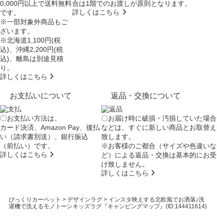
0,000円以上で送料無料
合は
1階でのお渡し
が原則となります。
詳しくはこちら
です。
※一部対象外商品もご
ざいます。
※北海道1,100円(税
込)、沖縄2,200円(税
込)、離島は別途見積
り。
詳しくはこちら
お支払いについて
返品・交換について
〇お支払い方法は、
〇お届け時に破損・汚損していた場合
カード決済、Amazon Pay、後払
などは、すぐに新しい商品とお取替え
い（請求書別送）、銀行振込
致します。
（前払い）です。
※お客様のご都合（サイズや色違いな
詳しくはこちら
ど）による返品・交換は基本的にお受
け致しません。
詳しくはこちら
びっくりカーペット
>
デザインラグ
>
インスタ映えする北欧風でお洒落♪洗
濯機で洗えるモノトーンキッズラグ『キャンピングマップ』(ID:144411614)