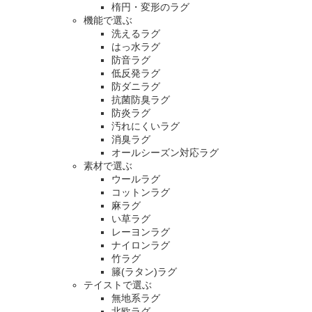
楕円・変形のラグ
機能で選ぶ
洗えるラグ
はっ水ラグ
防音ラグ
低反発ラグ
防ダニラグ
抗菌防臭ラグ
防炎ラグ
汚れにくいラグ
消臭ラグ
オールシーズン対応ラグ
素材で選ぶ
ウールラグ
コットンラグ
麻ラグ
い草ラグ
レーヨンラグ
ナイロンラグ
竹ラグ
籐(ラタン)ラグ
テイストで選ぶ
無地系ラグ
北欧ラグ