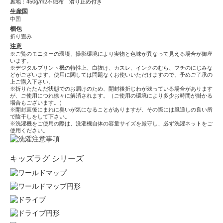
裏地：450g/m2不織布 滑り止め付き
生産国
中国
梱包
折り畳み
注意
※ご覧のモニターの環境、撮影環境により実物と色味が異なって見える場合が御座
います。
※デジタルプリント機の特性上、白抜け、カスレ、インクのむら、フチのにじみな
どがございます。使用に関しては問題なくお使いいただけますので、予めご了承の
上ご購入下さい。
※折りたたんだ状態でのお届けのため、開封後折じわが残っている場合があります
が、ご使用につれ徐々に解消されます。（ご使用の環境により多少お時間が掛かる
場合もございます。）
※開封直後にまれに臭いが気になることがありますが、その際には風通しの良い所
で陰干しをして下さい。
※洗濯機をご使用の際は、洗濯機自体の容量サイズを厳守し、必ず洗濯ネットをご
使用ください。
キッズラグ シリーズ