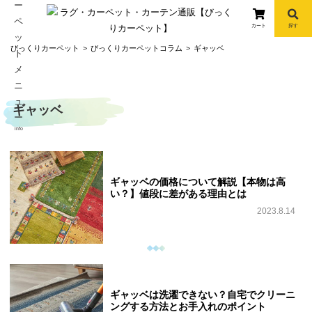
カート
探す
コ
びっくりカーペット
びっくりカーペットコラム
ギャッベ
ン
テ
ン
ギャッベ
ツ
へ
info
ス
キ
ッ
ギャッベの価格について解説【本物は高
プ
い？】値段に差がある理由とは
2023.8.14
ギャッベは洗濯できない？自宅でクリーニ
ングする方法とお手入れのポイント