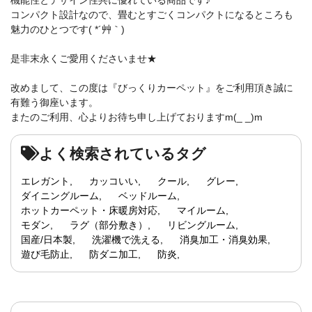
コンパクト設計なので、畳むとすごくコンパクトになるところも
魅力のひとつです( *´艸｀)
是非末永くご愛用くださいませ★
改めまして、この度は『びっくりカーペット』をご利用頂き誠に
有難う御座います。
またのご利用、心よりお待ち申し上げておりますm(_ _)m
よく検索されているタグ
エレガント
カッコいい
クール
グレー
ダイニングルーム
ベッドルーム
ホットカーペット・床暖房対応
マイルーム
モダン
ラグ（部分敷き）
リビングルーム
国産/日本製
洗濯機で洗える
消臭加工・消臭効果
遊び毛防止
防ダニ加工
防炎