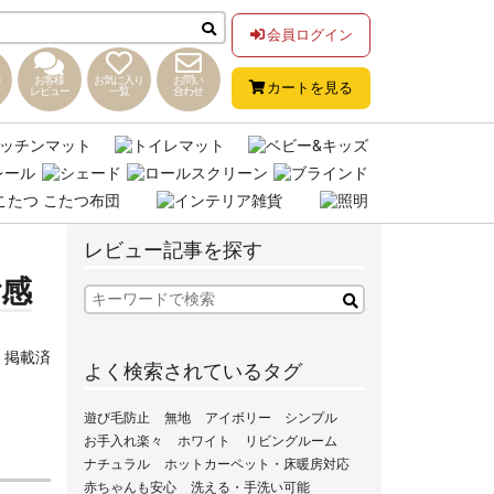
会員ログイン
お客様
お気に入り
お問い
カートを見る
レビュー
一覧
合わせ
レビュー記事を探す
ご感
,
掲載済
よく検索されているタグ
遊び毛防止
無地
アイボリー
シンプル
お手入れ楽々
ホワイト
リビングルーム
ナチュラル
ホットカーペット・床暖房対応
赤ちゃんも安心
洗える・手洗い可能