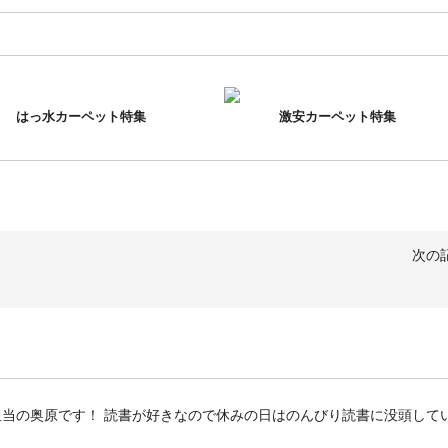
はっ水カーペット特集
激安カーペット特集
次の
客様担当の奥原です！ 読書が好きなので休みの日はのんびり読書に没頭して
☆