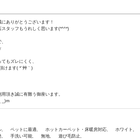
誠にありがとうございます！
タッフもうれしく思います(*^^*)
で、
☆
ってもズレにくく、
ます( *´艸｀)
利用頂き誠に有難う御座います。
_)m
ル
ペットに最適
ホットカーペット・床暖房対応
ホワイト
発
手洗い可能
無地
遊び毛防止