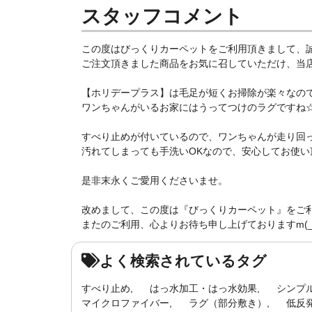
スタッフコメント
この度はびっくりカーペットをご利用頂きまして、
ご注文頂きました商品をお気に召していただけ、当店ス
【ホリデープラス】は毛足が短くお掃除が楽々なの
ワンちゃんがいるお家にはうってつけのラグですね
すべり止めが付いているので、ワンちゃんが走り回
汚れてしまっても手洗いOKなので、安心してお使い頂け
是非末永くご愛用くださいませ。
改めまして、この度は『びっくりカーペット』をご
またのご利用、心よりお待ち申し上げておりますm(_ 
よく検索されているタグ
すべり止め
はっ水加工・はっ水効果
シンプ
マイクロファイバー
ラグ（部分敷き）
低反