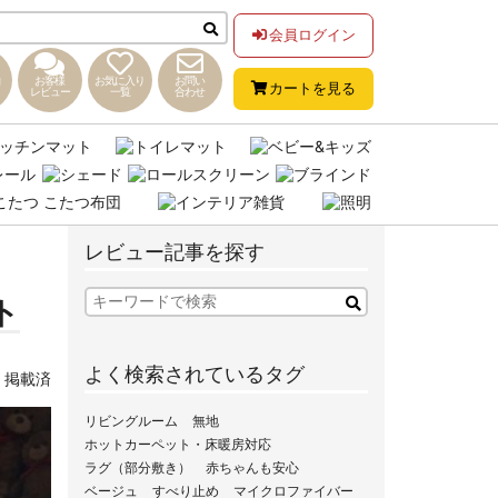
会員ログイン
お客様
お気に入り
お問い
カートを見る
レビュー
一覧
合わせ
レビュー記事を探す
ト
よく検索されているタグ
,
掲載済
リビングルーム
無地
ホットカーペット・床暖房対応
ラグ（部分敷き）
赤ちゃんも安心
ベージュ
すべり止め
マイクロファイバー