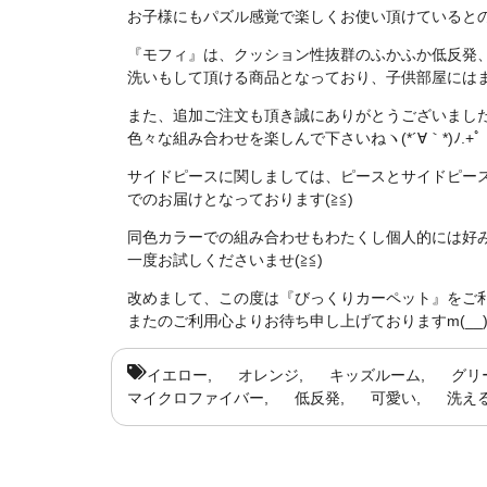
お子様にもパズル感覚で楽しくお使い頂けていると
『モフィ』は、クッション性抜群のふかふか低反発
洗いもして頂ける商品となっており、子供部屋には
また、追加ご注文も頂き誠にありがとうございまし
色々な組み合わせを楽しんで下さいねヽ(*´∀｀*)ﾉ.+ﾟ
サイドピースに関しましては、ピースとサイドピー
でのお届けとなっております(≧≦)
同色カラーでの組み合わせもわたくし個人的には好
一度お試しくださいませ(≧≦)
改めまして、この度は『びっくりカーペット』をご
またのご利用心よりお待ち申し上げておりますm(__
イエロー
オレンジ
キッズルーム
グリ
マイクロファイバー
低反発
可愛い
洗え