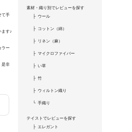
素材・織り別でレビューを探す
せて手
ウール
コットン（綿）
ます♪
リネン（麻）
カラー
マイクロファイバー
、是非
い草
竹
ウィルトン織り
手織り
テイストでレビューを探す
エレガント