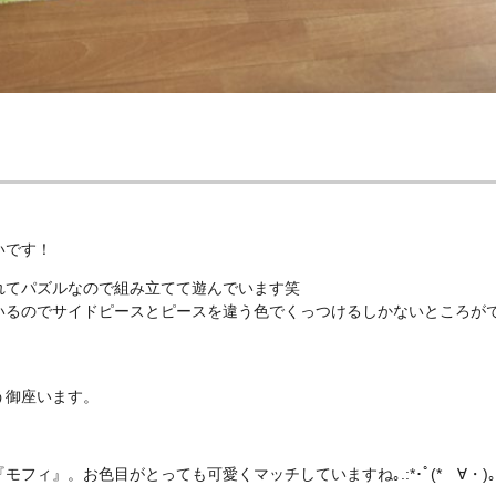
いです！
れてパズルなので組み立てて遊んでいます笑
いるのでサイドピースとピースを違う色でくっつけるしかないところが
う御座います。
ィ』。お色目がとっても可愛くマッチしていますね｡.:*･ﾟ(*ゝ∀・)｡.