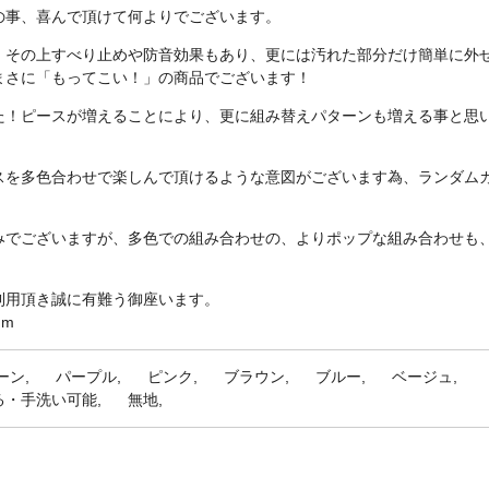
の事、喜んで頂けて何よりでございます。
、その上すべり止めや防音効果もあり、更には汚れた部分だけ簡単に外
まさに「もってこい！」の商品でございます！
た！ピースが増えることにより、更に組み替えパターンも増える事と思い
スを多色合わせで楽しんで頂けるような意図がございます為、ランダム
みでございますが、多色での組み合わせの、よりポップな組み合わせも
利用頂き誠に有難う御座います。
)m
ーン
パープル
ピンク
ブラウン
ブルー
ベージュ
る・手洗い可能
無地