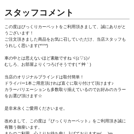
スタッフコメント
この度はびっくりカーペットをご利用頂きまして、誠にありがと
うございます！
ご注文頂きました商品をお気に召していただけ、当店スタッフも
うれしく思います(*^^*)
車の中とは思えないほど素敵ですねヾ(≧▽≦)ﾉ
むしろ、お部屋よりくつろげそうです( *´艸｀)
当店のオリジナルブラインドは取付簡単！
ドライバー1本ご用意頂ければ直ぐに取り付けて頂けます♪
カラーバリエーションも多数取り揃えているのでお好みのカラー
をお選び頂けます☆
是非末永くご愛用くださいませ。
改めまして、この度は『びっくりカーペット』をご利用頂き誠に
有難う御座います。
またのご利用、心よりお待ち申し上げておりますm(_ _)m