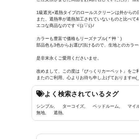
1級遮光+遮熱タイプのロールスクリーンは外からの
また、遮熱率が遮熱加工されていないものと比べて42
エコな商品なのですヾ(≧▽≦)ﾉ
カラーも豊富で価格もリーズナブル( *´艸｀)
部品色も3色からお選び頂けるので、生地とのカラー
是非末永くご愛用くださいませ。
改めまして、この度は『びっくりカーペット』をご
またのご利用、心よりお待ち申し上げておりますm(_ 
よく検索されているタグ
シンプル
ターコイズ
ベッドルーム
マイ
無地
遮熱