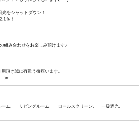
日光をシャットダウン！
.1％！
の組み合わせをお楽しみ頂けます♪
利用頂き誠に有難う御座います。
_)m
ルーム
リビングルーム
ロールスクリーン
一級遮光