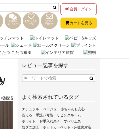
会員ログイン
お客様
お気に入り
お問い
カートを見る
レビュー
一覧
合わせ
レビュー記事を探す
/
よく検索されているタグ
,
掲載済
ナチュラル
ベージュ
赤ちゃんも安心
洗える・手洗い可能
リビングルーム
ホワイト
お手入れ楽々
すべり止め
防ダニ加工
ホットカーペット・床暖房対応