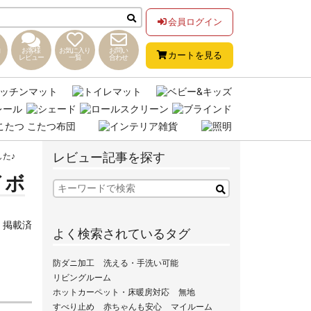
会員ログイン
お客様
お気に入り
お問い
カートを見る
レビュー
一覧
合わせ
レビュー記事を探す
た♪
イボ
,
掲載済
よく検索されているタグ
防ダニ加工
洗える・手洗い可能
リビングルーム
ホットカーペット・床暖房対応
無地
すべり止め
赤ちゃんも安心
マイルーム