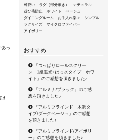
可愛い
ラグ（部分敷き）
ナチュラル
遊び毛防止
ホワイト
ベージュ
ダイニングルーム
お手入れ楽々
シンプル
ラグサイズ
マイクロファイバー
アイボリー
があっ
おすすめ
『つっぱりロールスクリー
ン 1級遮光+はっ水タイプ ホワ
イト』のご感想を頂きました♪
『アルミナ/ブラック』のご感
想を頂きました♪
言え
『アルミブラインド 木調タ
イプ/ダークベージュ』のご感想
を頂きました♪
『アルミブラインド/アイボリ
ー』のご感想を頂きました♪