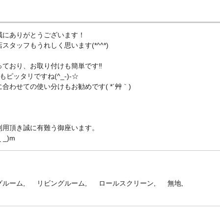
誠にありがとうございます！
タッフもうれしく思います(*^^*)
っており、お取り付けも簡単です‼
ッタリですね(^_-)-☆
わせての使い分けもお勧めです( *´艸｀)
利用頂き誠に有難う御座います。
_)m
グルーム
リビングルーム
ロールスクリーン
無地