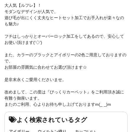
大人気【ルフレ】！
モダンなデザインが人気で、
遊び毛が出にくく丈夫なヒートセット加工でお手入れが楽々なの
も魅力♪
フチはしっかりとオーバーロック加工をしてあるので、安心して
お使い頂けます('◇')ゞ
また、カラーのブラックとアイボリーの2色ご用意しておりますの
で、
お部屋の雰囲気に合わせてお選び頂けます☆
是非末永くご愛用くださいませ。
改めまして、この度は『びっくりカーペット』をご利用頂き誠に
有難う御座います。
またのご利用、心よりお待ち申し上げておりますm(_ _)m
よく検索されているタグ
アイボリー
ウィルトン織り
カッコいい