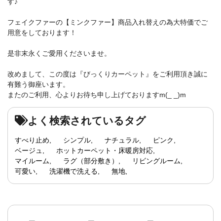
す♪
フェイクファーの【ミンクファー】商品入れ替えの為大特価でご
用意をしております！
是非末永くご愛用くださいませ。
改めまして、この度は『びっくりカーペット』をご利用頂き誠に
有難う御座います。
またのご利用、心よりお待ち申し上げておりますm(_ _)m
よく検索されているタグ
すべり止め
シンプル
ナチュラル
ピンク
ベージュ
ホットカーペット・床暖房対応
マイルーム
ラグ（部分敷き）
リビングルーム
可愛い
洗濯機で洗える
無地