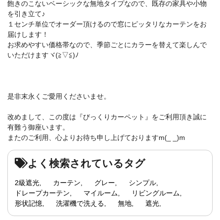
飽きのこないベーシックな無地タイプなので、既存の家具や小物
を引き立て♪
１センチ単位でオーダー頂けるので窓にピッタリなカーテンをお
届けします！
お求めやすい価格帯なので、季節ごとにカラーを替えて楽しんで
いただけますヾ(≧▽≦)ﾉ
是非末永くご愛用くださいませ。
改めまして、この度は『びっくりカーペット』をご利用頂き誠に
有難う御座います。
またのご利用、心よりお待ち申し上げておりますm(_ _)m
よく検索されているタグ
2級遮光
カーテン
グレー
シンプル
ドレープカーテン
マイルーム
リビングルーム
形状記憶
洗濯機で洗える
無地
遮光