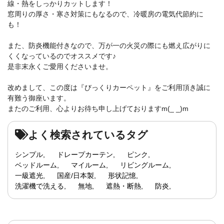
線・熱をしっかりカットします！
窓周りの厚さ・寒さ対策にもなるので、冷暖房の電気代節約に
も！
また、防炎機能付きなので、万が一の火災の際にも燃え広がりに
くくなっているのでオススメです♪
是非末永くご愛用くださいませ。
改めまして、この度は『びっくりカーペット』をご利用頂き誠に
有難う御座います。
またのご利用、心よりお待ち申し上げておりますm(_ _)m
よく検索されているタグ
シンプル
ドレープカーテン
ピンク
ベッドルーム
マイルーム
リビングルーム
一級遮光
国産/日本製
形状記憶
洗濯機で洗える
無地
遮熱・断熱
防炎