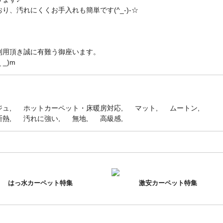
、汚れにくくお手入れも簡単です(^_-)-☆
利用頂き誠に有難う御座います。
_)m
ジュ
ホットカーペット・床暖房対応
マット
ムートン
断熱
汚れに強い
無地
高級感
はっ水カーペット特集
激安カーペット特集