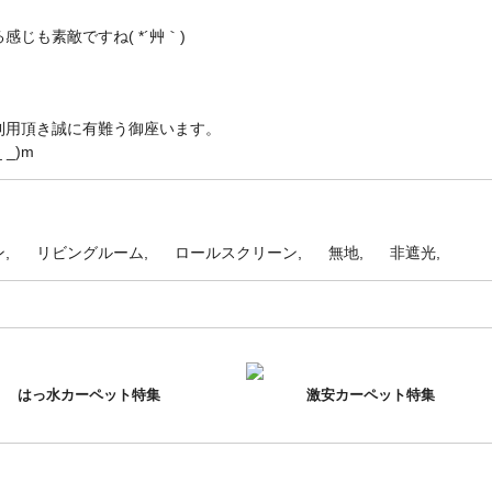
じも素敵ですね( *´艸｀)
利用頂き誠に有難う御座います。
_)m
ン
リビングルーム
ロールスクリーン
無地
非遮光
はっ水カーペット特集
激安カーペット特集