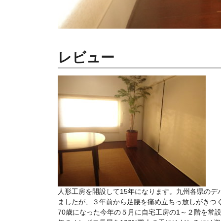
レビュー
人形工房を開設して15年になります。九州各県のデ
ましたが、３年前から足腰を痛め立ちっ放しがきつ
70歳になった今年の５月に自宅工房の1～２階を常