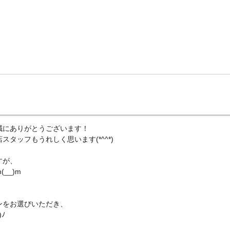
誠にありがとうございます！
タッフもうれしく思います(*^^*)
すが、
__)m
ンをお選びいただき、
ﾉ