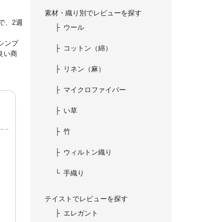
素材・織り別でレビューを探す
で、2週
ウール
シンプ
コットン（綿）
良い商
リネン（麻）
マイクロファイバー
い草
竹
ウィルトン織り
手織り
テイストでレビューを探す
エレガント