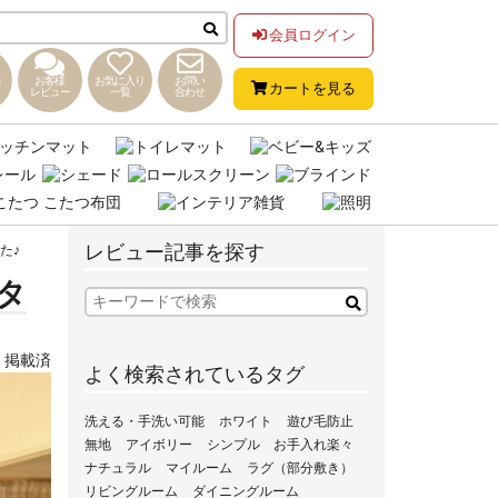
会員ログイン
お客様
お気に入り
お問い
カートを見る
レビュー
一覧
合わせ
レビュー記事を探す
た♪
タ
,
掲載済
よく検索されているタグ
洗える・手洗い可能
ホワイト
遊び毛防止
無地
アイボリー
シンプル
お手入れ楽々
ナチュラル
マイルーム
ラグ（部分敷き）
リビングルーム
ダイニングルーム