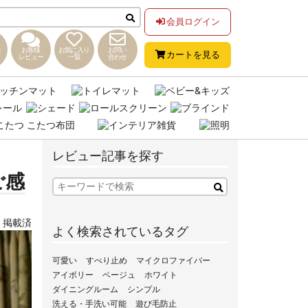
会員ログイン
お客様
お気に入り
お問い
カートを見る
レビュー
一覧
合わせ
レビュー記事を探す
ご感
,
掲載済
よく検索されているタグ
可愛い
すべり止め
マイクロファイバー
アイボリー
ベージュ
ホワイト
ダイニングルーム
シンプル
洗える・手洗い可能
遊び毛防止