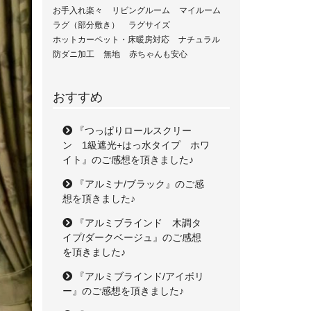
お手入れ楽々
リビングルーム
マイルーム
ラグ（部分敷き）
ラグサイズ
ホットカーペット・床暖房対応
ナチュラル
防ダニ加工
無地
赤ちゃんも安心
おすすめ
『つっぱりロールスクリー
ン 1級遮光+はっ水タイプ ホワ
イト』のご感想を頂きました♪
『アルミナ/ブラック』のご感
想を頂きました♪
『アルミブラインド 木調タ
イプ/ダークベージュ』のご感想
を頂きました♪
『アルミブラインド/アイボリ
ー』のご感想を頂きました♪