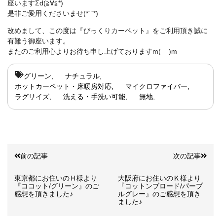
座いますΣd(≧∀≦*)
是非ご愛用くださいませ(*´`*)
改めまして、この度は『びっくりカーペット』をご利用頂き誠に
有難う御座います。
またのご利用心よりお待ち申し上げておりますm(__)m
グリーン
ナチュラル
ホットカーペット・床暖房対応
マイクロファイバー
ラグサイズ
洗える・手洗い可能
無地
前の記事
次の記事
東京都にお住いのＨ様より
大阪府にお住いのＫ様より
『ココット/グリーン』のご
『コットンブロード/パープ
感想を頂きました♪
ルグレー』のご感想を頂き
ました♪