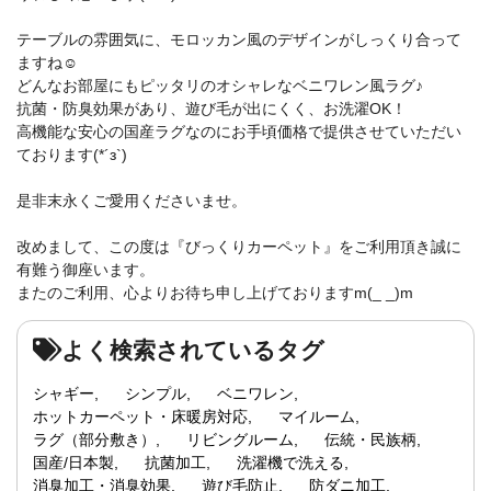
テーブルの雰囲気に、モロッカン風のデザインがしっくり合って
ますね☺
どんなお部屋にもピッタリのオシャレなベニワレン風ラグ♪
抗菌・防臭効果があり、遊び毛が出にくく、お洗濯OK！
高機能な安心の国産ラグなのにお手頃価格で提供させていただい
ております(*´з`)
是非末永くご愛用くださいませ。
改めまして、この度は『びっくりカーペット』をご利用頂き誠に
有難う御座います。
またのご利用、心よりお待ち申し上げておりますm(_ _)m
よく検索されているタグ
シャギー
シンプル
ベニワレン
ホットカーペット・床暖房対応
マイルーム
ラグ（部分敷き）
リビングルーム
伝統・民族柄
国産/日本製
抗菌加工
洗濯機で洗える
消臭加工・消臭効果
遊び毛防止
防ダニ加工