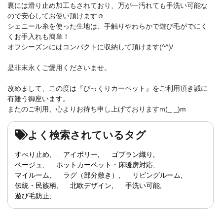
裏には滑り止め加工もされており、万が一汚れても手洗い可能な
ので安心してお使い頂けます☺
シェニール糸を使った生地は、手触りやわらかで遊び毛がでにく
くお手入れも簡単！
オフシーズンにはコンパクトに収納して頂けます(^^)/
是非末永くご愛用くださいませ。
改めまして、この度は『びっくりカーペット』をご利用頂き誠に
有難う御座います。
またのご利用、心よりお待ち申し上げておりますm(_ _)m
よく検索されているタグ
すべり止め
アイボリー
ゴブラン織り
ベージュ
ホットカーペット・床暖房対応
マイルーム
ラグ（部分敷き）
リビングルーム
伝統・民族柄
北欧デザイン
手洗い可能
遊び毛防止