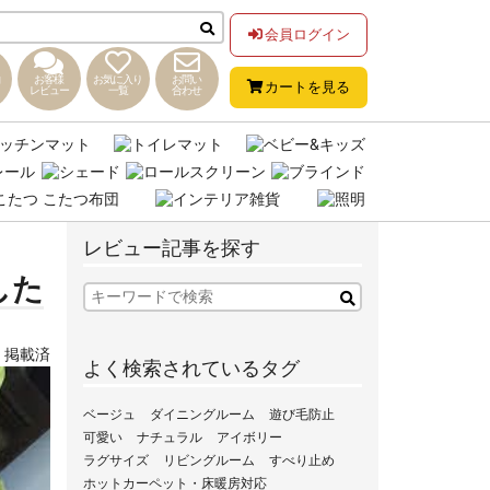
会員ログイン
お客様
お気に入り
お問い
カートを見る
レビュー
一覧
合わせ
レビュー記事を探す
した
,
掲載済
よく検索されているタグ
ベージュ
ダイニングルーム
遊び毛防止
可愛い
ナチュラル
アイボリー
ラグサイズ
リビングルーム
すべり止め
ホットカーペット・床暖房対応