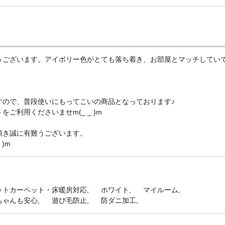
うございます。アイボリー色がとても落ち着き、お部屋とマッチしてい
すので、普段使いにもってこいの商品となっております♪
利用くださいませm(_ _ )m
頂き誠に有難うございます。
)m
ットカーペット・床暖房対応
ホワイト
マイルーム
ちゃんも安心
遊び毛防止
防ダニ加工