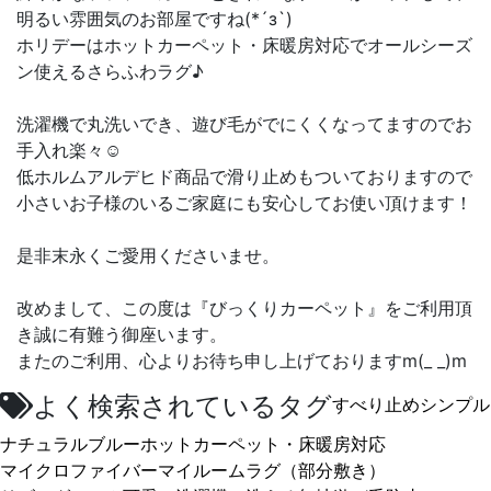
明るい雰囲気のお部屋ですね(*´з`)
ホリデーはホットカーペット・床暖房対応でオールシーズ
ン使えるさらふわラグ♪
洗濯機で丸洗いでき、遊び毛がでにくくなってますのでお
手入れ楽々☺
低ホルムアルデヒド商品で滑り止めもついておりますので
小さいお子様のいるご家庭にも安心してお使い頂けます！
是非末永くご愛用くださいませ。
改めまして、この度は『びっくりカーペット』をご利用頂
き誠に有難う御座います。
またのご利用、心よりお待ち申し上げておりますm(_ _)m
よく検索されているタグ
すべり止め
シンプル
ナチュラル
ブルー
ホットカーペット・床暖房対応
マイクロファイバー
マイルーム
ラグ（部分敷き）