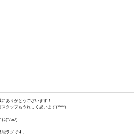
誠にありがとうございます！
タッフもうれしく思います(*^^*)
*ﾉωﾉ)
機能ラグです。