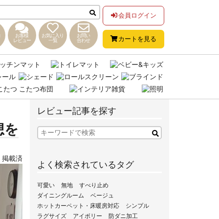
会員ログイン
お客様
お気に入り
お問い
カートを見る
レビュー
一覧
合わせ
レビュー記事を探す
想を
,
掲載済
よく検索されているタグ
可愛い
無地
すべり止め
ダイニングルーム
ベージュ
ホットカーペット・床暖房対応
シンプル
ラグサイズ
アイボリー
防ダニ加工