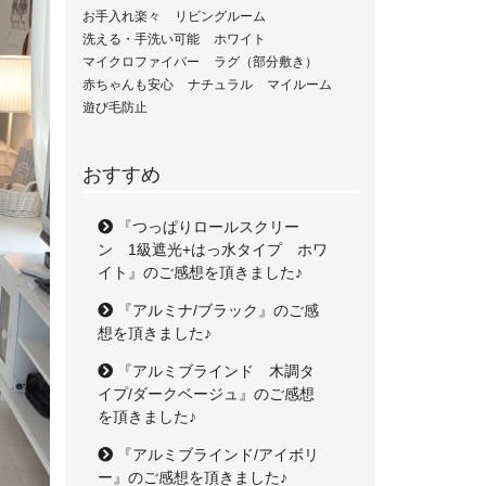
お手入れ楽々
リビングルーム
洗える・手洗い可能
ホワイト
マイクロファイバー
ラグ（部分敷き）
赤ちゃんも安心
ナチュラル
マイルーム
遊び毛防止
おすすめ
『つっぱりロールスクリー
ン 1級遮光+はっ水タイプ ホワ
イト』のご感想を頂きました♪
『アルミナ/ブラック』のご感
想を頂きました♪
『アルミブラインド 木調タ
イプ/ダークベージュ』のご感想
を頂きました♪
『アルミブラインド/アイボリ
ー』のご感想を頂きました♪