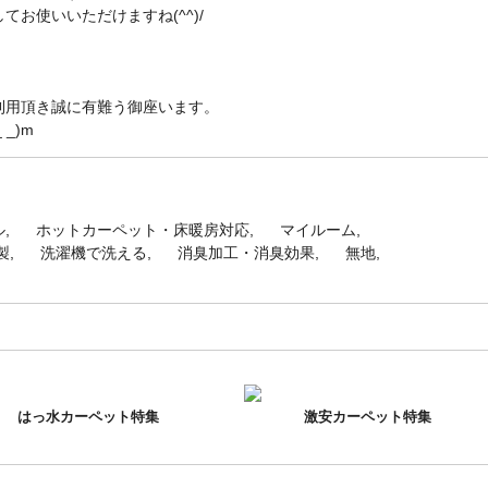
お使いいただけますね(^^)/
利用頂き誠に有難う御座います。
_)m
ル
ホットカーペット・床暖房対応
マイルーム
製
洗濯機で洗える
消臭加工・消臭効果
無地
はっ水カーペット特集
激安カーペット特集