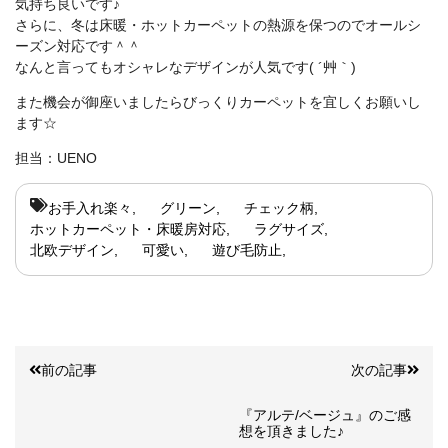
気持ち良いです♪
さらに、冬は床暖・ホットカーペットの熱源を保つのでオールシ
ーズン対応です＾＾
なんと言ってもオシャレなデザインが人気です( ´艸｀)
また機会が御座いましたらびっくりカーペットを宜しくお願いし
ます☆
担当：UENO
お手入れ楽々
グリーン
チェック柄
ホットカーペット・床暖房対応
ラグサイズ
北欧デザイン
可愛い
遊び毛防止
前の記事
次の記事
『アルテ/ベージュ』のご感
想を頂きました♪