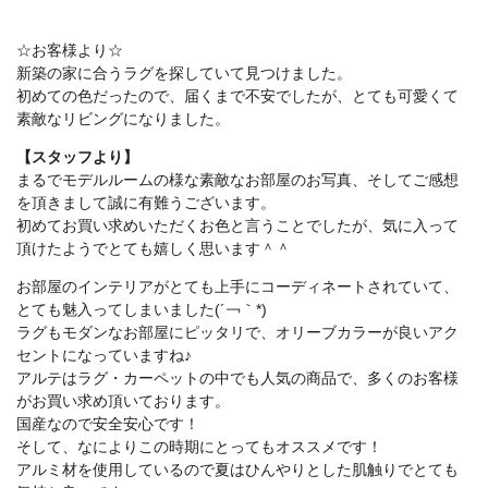
☆お客様より☆
新築の家に合うラグを探していて見つけました。
初めての色だったので、届くまで不安でしたが、とても可愛くて
素敵なリビングになりました。
【スタッフより】
まるでモデルルームの様な素敵なお部屋のお写真、そしてご感想
を頂きまして誠に有難うございます。
初めてお買い求めいただくお色と言うことでしたが、気に入って
頂けたようでとても嬉しく思います＾＾
お部屋のインテリアがとても上手にコーディネートされていて、
とても魅入ってしまいました(´￢｀*)
ラグもモダンなお部屋にピッタリで、オリーブカラーが良いアク
セントになっていますね♪
アルテはラグ・カーペットの中でも人気の商品で、多くのお客様
がお買い求め頂いております。
国産なので安全安心です！
そして、なによりこの時期にとってもオススメです！
アルミ材を使用しているので夏はひんやりとした肌触りでとても