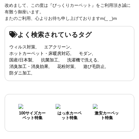
改めまして、この度は『びっくりカーペット』をご利用頂き誠に
有難う御座います。
またのご利用、心よりお待ち申し上げておりますm(_ _)m
よく検索されているタグ
ウィルス対策
エアクリーン
ホットカーペット・床暖房対応
モダン
国産/日本製
抗菌加工
洗濯機で洗える
消臭加工・消臭効果
花粉対策
遊び毛防止
防ダニ加工
100サイズカー
はっ水カーペ
激安カーペッ
ペット特集
ット特集
ト特集