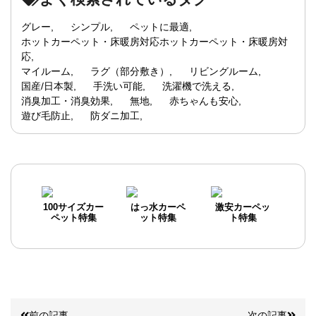
グレー
シンプル
ペットに最適
ホットカーペット・床暖房対応ホットカーペット・床暖房対
応
マイルーム
ラグ（部分敷き）
リビングルーム
国産/日本製
手洗い可能
洗濯機で洗える
消臭加工・消臭効果
無地
赤ちゃんも安心
遊び毛防止
防ダニ加工
100サイズカー
はっ水カーペ
激安カーペッ
ペット特集
ット特集
ト特集
前の記事
次の記事