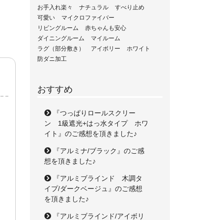
お手入れ楽々
ナチュラル
すべり止め
可愛い
マイクロファイバー
リビングルーム
赤ちゃんも安心
ダイニングルーム
マイルーム
ラグ（部分敷き）
アイボリー
ホワイト
防ダニ加工
おすすめ
『つっぱりロールスクリー
ン 1級遮光+はっ水タイプ ホワ
イト』のご感想を頂きました♪
『アルミナ/ブラック』のご感
想を頂きました♪
『アルミブラインド 木調タ
イプ/ダークベージュ』のご感想
を頂きました♪
『アルミブラインド/アイボリ