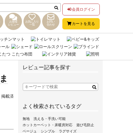
会員ログイン
お客様
お気に入り
お問い
カートを見る
レビュー
一覧
合わせ
レビュー記事を探す
きま
,
掲載済
よく検索されているタグ
無地
洗える・手洗い可能
ホットカーペット・床暖房対応
遊び毛防止
ベージュ
シンプル
ラグサイズ