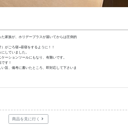
た家族が、ホリデープラスが届いてからは圧倒的

）がごろ寝→昼寝をするように！！

にしていました。

ケーションツールにもなり、有難いです。

です！

い旨、備考に書いたところ、即対応して下さいま

商品を見に行く