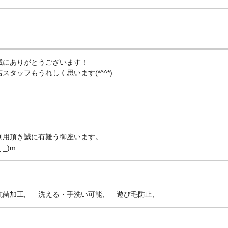
誠にありがとうございます！
タッフもうれしく思います(*^^*)
利用頂き誠に有難う御座います。
_)m
抗菌加工
洗える・手洗い可能
遊び毛防止