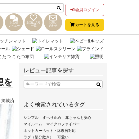
会員ログイン
お客様
お気に入り
お問い
カートを見る
レビュー
一覧
合わせ
レビュー記事を探す
想を
,
掲載済
よく検索されているタグ
シンプル
すべり止め
赤ちゃんも安心
マイルーム
マイクロファイバー
ホットカーペット・床暖房対応
ラグ（部分敷き）
可愛い