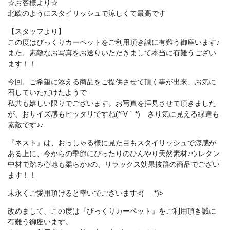
☆お客様より☆
北欧のようにスタイリッシュで涼しくて最高です
【スタッフより】
この度はびっくりカーペットをご利用頂き誠に有難う御座います♪
また、素敵なお写真をお送りいただきまして本当に有難うござい
ます！！
今回、ご希望に添える商品をご提供させて頂く事が出来、お気に
召していただけたようで
私共も嬉しい限りでございます。お写真を拝見させて頂きました
が、おサイズ感もピッタリですね(*´∀｀*) さり気に見える緑達も
素敵です♪♪
『ネスト』は、おっしゃる様に見た目もスタイリッシュで涼感が
ある上に、今からの季節にぴったりのひんやり天然素材♪ウレタン
中材で踏み心地も柔らか♪の、リラックス効果抜群の商品でござい
ます！！
末永くご愛用頂けると幸いでございます<(_ _*)>
改めまして、この度は『びっくりカーペット』をご利用頂き誠に
有難う御座います。