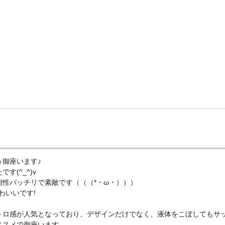
御座います♪
(^_^)v
性バッチリで素敵です（（（*・ω・）））
わいいです!
トロ感が人気となっており、デザインだけでなく、液体をこぼしてもサ
ススメで御座います。