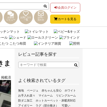
会員ログイン
お客様
お気に入り
お問い
カートを見る
レビュー
一覧
合わせ
レビュー記事を探す
きま
,
掲載済
よく検索されているタグ
無地
ベージュ
赤ちゃんも安心
ホワイト
お手入れ楽々
マイルーム
リビングルーム
防ダニ加工
ホットカーペット・床暖房対応
アイボリー
ラグ（部分敷き）
可愛い