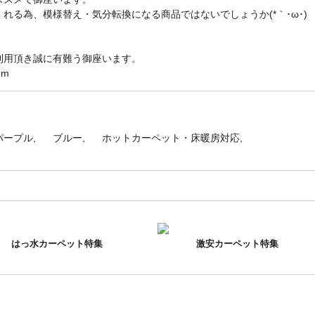
れる為、模様替え・気分転換になる商品ではないでしょうか(*｀･ω･)
利用頂き誠に有難う御座います。
)m
パープル
ブルー
ホットカーペット・床暖房対応
はっ水カーペット特集
激安カーペット特集