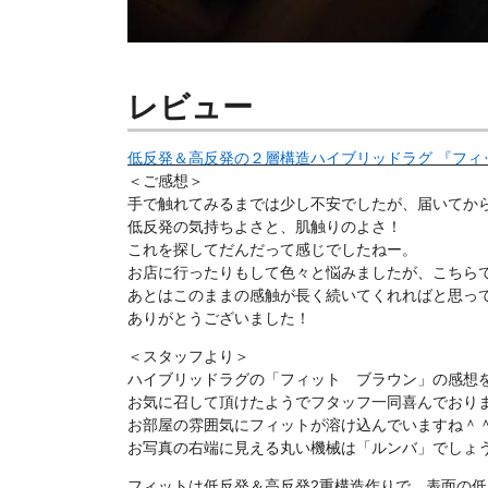
レビュー
低反発＆高反発の２層構造ハイブリッドラグ 『フィット』 
＜ご感想＞
手で触れてみるまでは少し不安でしたが、届いてか
低反発の気持ちよさと、肌触りのよさ！
これを探してだんだって感じでしたねー。
お店に行ったりもして色々と悩みましたが、こちら
あとはこのままの感触が長く続いてくれればと思っ
ありがとうございました！
＜スタッフより＞
ハイブリッドラグの「フィット ブラウン」の感想
お気に召して頂けたようでフタッフ一同喜んでおり
お部屋の雰囲気にフィットが溶け込んでいますね＾
お写真の右端に見える丸い機械は「ルンバ」でしょうか？
フィットは低反発＆高反発2重構造作りで、表面の