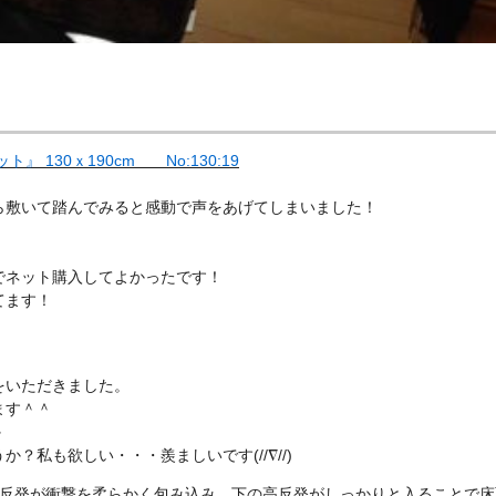
130ｘ190cm No:130:19
ら敷いて踏んでみると感動で声をあげてしまいました！
でネット購入してよかったです！
てます！
をいただきました。
ます＾＾
＾
私も欲しい・・・羨ましいです(//∇//)
低反発が衝撃を柔らかく包み込み、下の高反発がしっかりと入ることで床