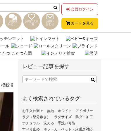
会員ログイン
お客様
お気に入り
お問い
カートを見る
レビュー
一覧
合わせ
レビュー記事を探す
,
掲載済
よく検索されているタグ
お手入れ楽々
無地
ホワイト
アイボリー
ラグ（部分敷き）
ラグサイズ
防ダニ加工
ナチュラル
洗える・手洗い可能
すべり止め
ホットカーペット・床暖房対応