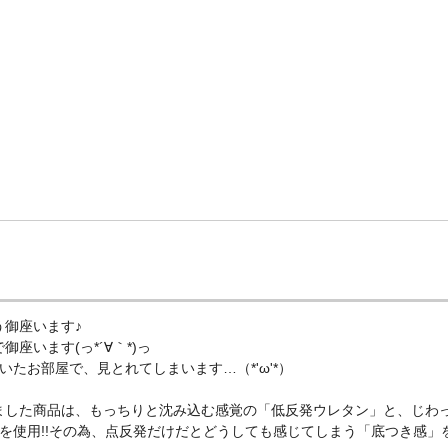
御座います♪
います(っ*´∀｀*)っ
たお部屋で、見とれてしまいます…（*'ω'*）
ました商品は、もっちりと沈み込む感覚の「低反発ウレタン」と、じわ
を使用!!その為、点反発だけだとどうしても感じてしまう「底つき感」