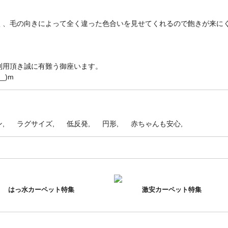
く、毛の向きによって全く違った色合いを見せてくれるので飽きが来に
利用頂き誠に有難う御座います。
_)m
ン
ラグサイズ
低反発
円形
赤ちゃんも安心
はっ水カーペット特集
激安カーペット特集