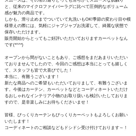
スムースは、その名の通りとっても滑らかでスムースな肌触り
と、従来のマイクロファイバーラグに比べて圧倒的なボリューム
感が魅力の商品です。
しかも、滑り止めまでついていて丸洗いもOK!季節の変わり目や模
様替えの際には、気軽にジャブジャブお洗濯して、綺麗な状態で
保存いただけます。
販売開始からとってもご好評いただいておりますカーペットなん
です(*^^*)
オープンから間がないこともあり、ご感想をまだあまりいただい
ておりませんでしたので、今回のご感想は本当にとっても嬉しく
て、スタッフも皆で大喜びでした！
本当に、有難うございます！
新たな商品へのご希望もいただいておりまして、有難うございま
す。今後はカーテン、カーペットなどとコーディネートいただけ
るおしゃれなインテリア小物のお取り扱いも検討いたしておりま
すので、是非楽しみにお待ちくださいませ！
皆様、びっくりカーテンもびっくりカーペットもよろしくお願い
いたします！
コーディネートのご相談などもドシドシ受け付けております～！