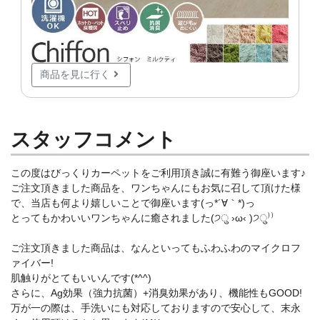
商品を見に行く
スタッフコメント
この度はびっくりカーペットをご利用頂き誠に有難う御座います♪
ご注文頂きました商品を、ワンちゃんにもお気に召して頂けた様
で、当店も何より嬉しいことで御座います(っ*´∀｀*)っ
とってもかわいいワンちゃんに癒されました(੭ु ›ω‹ )੭ु⁾⁾
ご注文頂きました商品は、なんといってもふわふわのマイクロフ
ァイバー!
肌触りがとてもいいんです(*^^)
さらに、Ag効果（強力抗菌）+消臭効果があり、機能性もGOOD!
万が一の際は、手洗いにも対応しておりますので安心して、末永