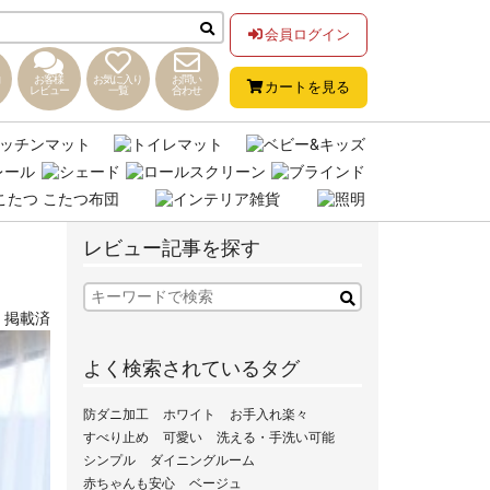
会員ログイン
お客様
お気に入り
お問い
カートを見る
レビュー
一覧
合わせ
レビュー記事を探す
,
掲載済
よく検索されているタグ
防ダニ加工
ホワイト
お手入れ楽々
すべり止め
可愛い
洗える・手洗い可能
シンプル
ダイニングルーム
赤ちゃんも安心
ベージュ