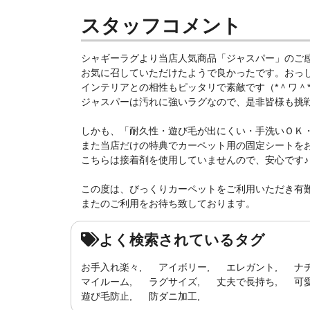
スタッフコメント
シャギーラグより当店人気商品「ジャスパー」のご
お気に召していただけたようで良かったです。おっ
インテリアとの相性もピッタリで素敵です（*＾ワ＾
ジャスパーは汚れに強いラグなので、是非皆様も挑戦して
しかも、「耐久性・遊び毛が出にくい・手洗いＯＫ
また当店だけの特典でカーペット用の固定シートを
こちらは接着剤を使用していませんので、安心です♪
この度は、びっくりカーペットをご利用いただき有
またのご利用をお待ち致しております。
よく検索されているタグ
お手入れ楽々
アイボリー
エレガント
ナ
マイルーム
ラグサイズ
丈夫で長持ち
可
遊び毛防止
防ダニ加工