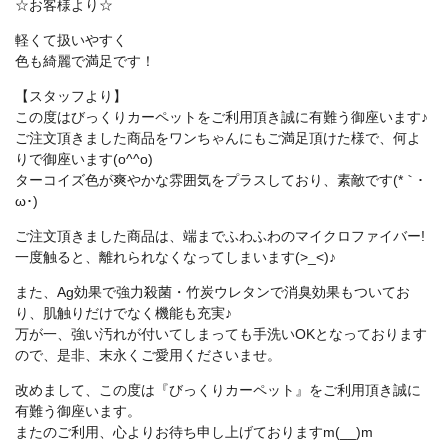
☆お客様より☆
軽くて扱いやすく
色も綺麗で満足です！
【スタッフより】
この度はびっくりカーペットをご利用頂き誠に有難う御座います♪
ご注文頂きました商品をワンちゃんにもご満足頂けた様で、何よ
りで御座います(o^^o)
ターコイズ色が爽やかな雰囲気をプラスしており、素敵です(*｀･
ω･)ゞ
ご注文頂きました商品は、端までふわふわのマイクロファイバー!
一度触ると、離れられなくなってしまいます(>_<)♪
また、Ag効果で強力殺菌・竹炭ウレタンで消臭効果もついてお
り、肌触りだけでなく機能も充実♪
万が一、強い汚れが付いてしまっても手洗いOKとなっております
ので、是非、末永くご愛用くださいませ。
改めまして、この度は『びっくりカーペット』をご利用頂き誠に
有難う御座います。
またのご利用、心よりお待ち申し上げておりますm(__)m