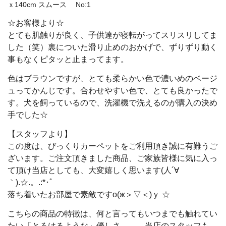
ｘ140cm スムース No:1
☆お客様より☆
とても肌触りが良く、子供達が寝転がってスリスリしてま
した（笑）
裏についた滑り止めのおかげで、ずりずり動く
事もなくピタッと止まってます。
色はブラウンですが、とても柔らかい色で濃いめのベージ
ュってかんじです。
合わせやすい色で、とても良かったで
す。
犬を飼っているので、洗濯機で洗えるのが購入の決め
手でした☆
【スタッフより】
この度は、びっくりカーペットをご利用頂き誠に有難うご
ざいます。
ご注文頂きました商品、ご家族皆様に気に入っ
て頂け当店としても、大変嬉しく思います(人´∀
｀).☆.。.:*･ﾟ
落ち着いたお部屋で素敵ですо(ж＞▽＜)ｙ ☆
こちらの商品の特徴は、何と言ってもいつまでも触れてい
たい「とろけるような」優しさ．．．当店のスタッフも、